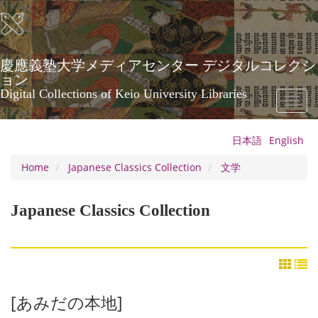
Skip
to
main
content
慶應義塾大学メディアセンター デジタルコレクシ
ョン
Digital Collections of Keio University Libraries
Toggl
naviga
日本語
English
Home
Japanese Classics Collection
文学
Japanese Classics Collection
[あみだの本地]