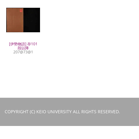
[伊勢物語] 存101
段以降
207@73@1
COPYRIGHT (C) KEIO UNIVERSITY ALL RIGHTS RESERVED.