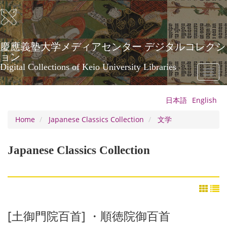
Skip
to
main
content
慶應義塾大学メディアセンター デジタルコレクシ
ョン
Digital Collections of Keio University Libraries
Toggl
naviga
日本語
English
Home
Japanese Classics Collection
文学
Japanese Classics Collection
[土御門院百首] ・順徳院御百首