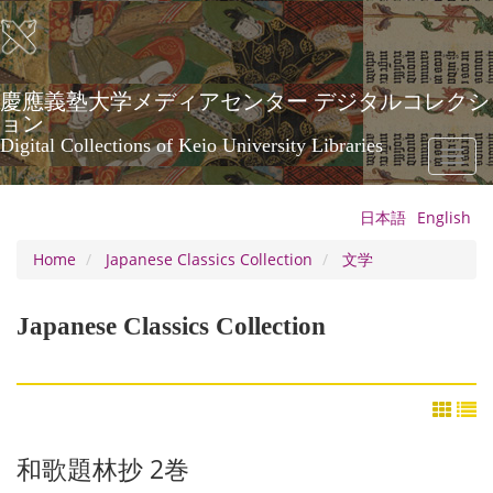
Skip
to
main
content
慶應義塾大学メディアセンター デジタルコレクシ
ョン
Digital Collections of Keio University Libraries
Toggl
naviga
日本語
English
Home
Japanese Classics Collection
文学
Japanese Classics Collection
和歌題林抄 2巻