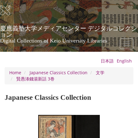
Skip
to
main
content
慶應義塾大学メディアセンター デジタルコレクシ
ョン
Digital Collections of Keio University Libraries
Toggl
naviga
日本語
English
Home
Japanese Classics Collection
文学
賢愚漛錢湯新話 3巻
Japanese Classics Collection