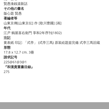
賢愚湊銭湯新話
その他の書名
版心題 賢愚
著編者等
山東京傳[山東京伝] 作 [歌川豊國] [画]
年代
江戸 鶴屋喜右衛門 享和2年序刊(1802)
注記
黄表紙 印記: 「式亭」 (式亭三馬) 原装絵題簽完備 式亭三馬旧蔵
形態
17.8 x 12.7 cm. 3冊
請求記号
225@61@3@1
『和漢貴重書目録』
275