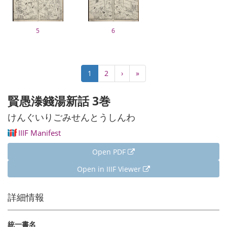
5
6
Pagination
Current
1
Page
2
Next
›
Last
»
page
page
page
賢愚漛錢湯新話 3巻
けんぐいりごみせんとうしんわ
IIIF Manifest
Open PDF
Open in IIIF Viewer
詳細情報
統一書名