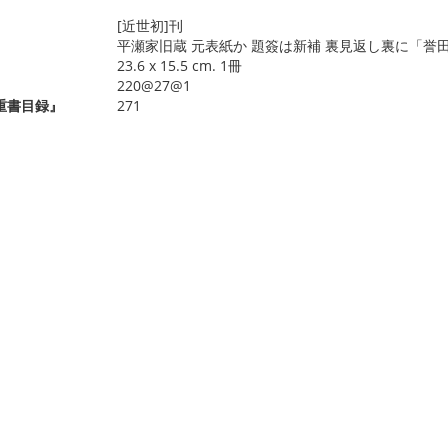
[近世初]刊
平瀬家旧蔵 元表紙か 題簽は新補 裏見返し裏に「誉
23.6 x 15.5 cm. 1冊
220@27@1
重書目録』
271