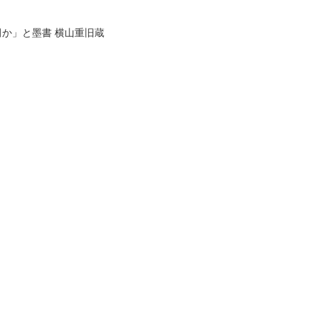
田か」と墨書 横山重旧蔵