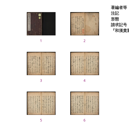
著編者等
注記
形態
請求記号
『和漢貴
1
2
3
4
5
6