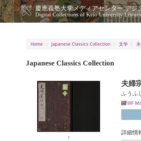
Skip
慶應義塾大学メディアセンター デジ
to
メ
Digital Collections of Keio University Librari
main
イ
content
ン
ナ
ビ
Home
Japanese Classics Collection
文学
夫
ゲ
ー
Japanese Classics Collection
シ
ョ
ン
夫婦
ふうふ
IIIF M
詳細情
1