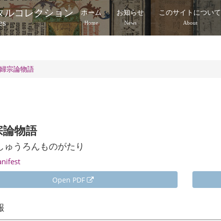
タルコレクション
ホーム
お知らせ
このサイトについ
es
Home
News
About
婦宗論物語
宗論物語
しゅうろんものがたり
anifest
Open PDF
報