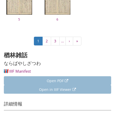
5
6
Pagination
Current
1
Page
2
Page
3
…
Next
›
Last
»
page
page
page
楢林雑話
ならばやしざつわ
IIIF Manifest
Open PDF
Open in IIIF Viewer
詳細情報