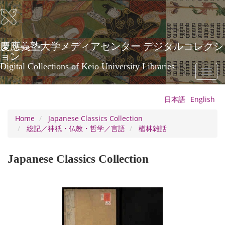
Skip
to
main
content
慶應義塾大学メディアセンター デジタルコレクシ
ョン
Digital Collections of Keio University Libraries
Toggl
naviga
日本語
English
Home
Japanese Classics Collection
総記／神祇・仏教・哲学／言語
楢林雑話
Japanese Classics Collection