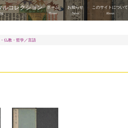
タルコレクション
ホーム
お知らせ
このサイトについ
es
Home
News
About
祇・仏教・哲学／言語