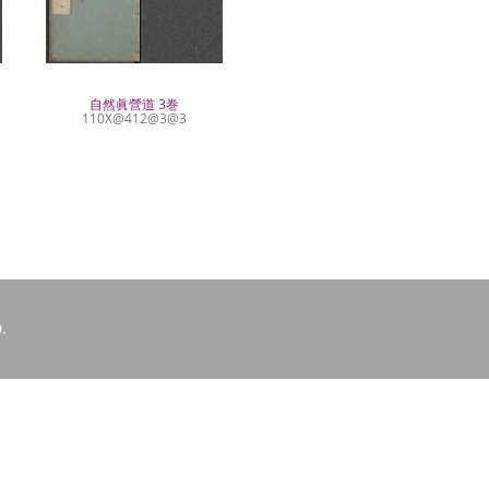
自然眞營道 3巻
110X@412@3@3
.