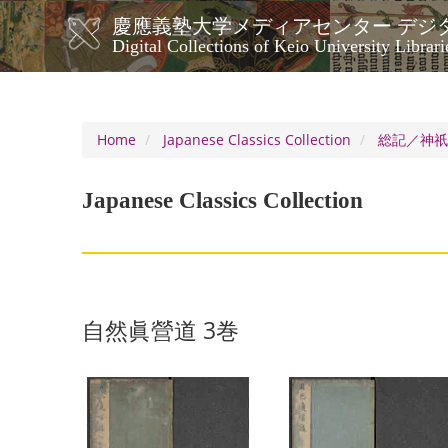
Skip
慶應義塾大学メディアセンター デジ
to
メ
Digital Collections of Keio University Librari
main
イ
content
ン
ナ
ビ
Home
Japanese Classics Collection
総記／神
ゲ
ー
Japanese Classics Collection
シ
ョ
ン
自然眞營道 3巻