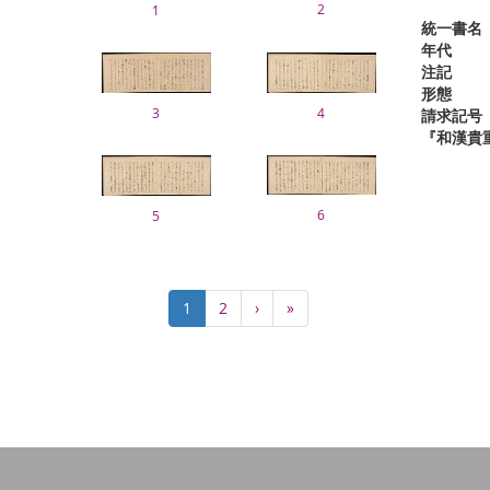
2
1
統一書名
年代
注記
形態
3
4
請求記号
『和漢貴
6
5
Pagination
Current
1
Page
2
Next
›
Last
»
page
page
page