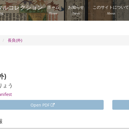
タルコレクション
ホーム
お知らせ
このサイトについ
es
Home
News
About
劇
長良(外)
外)
りょう
anifest
Open PDF
報