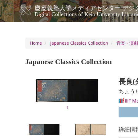
Skip
慶應義塾大学メディアセンター デジ
to
メ
Digital Collections of Keio University Librari
main
イ
content
ン
ナ
ビ
Home
Japanese Classics Collection
音楽・演
ゲ
ー
Japanese Classics Collection
シ
ョ
ン
長良(
ちょう
IIIF M
1
詳細情