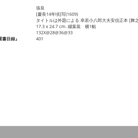
張良
[慶長14年頃]写(1609)
タイトルは外題による 幸若小八郎大夫安信正本 [舞之
17.3 x 24.7 cm. 綴葉装 横1帖
132X@28@36@33
重書目録』
401