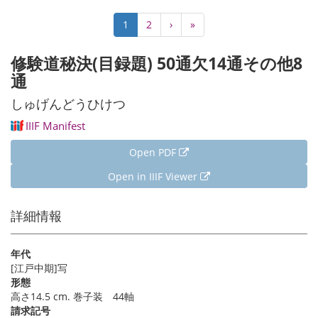
Pagination
Current
1
Page
2
Next
›
Last
»
page
page
page
修験道秘決(目録題) 50通欠14通その他8
通
しゅげんどうひけつ
IIIF Manifest
Open PDF
Open in IIIF Viewer
詳細情報
年代
[江戸中期]写
形態
高さ14.5 cm. 巻子装 44軸
請求記号