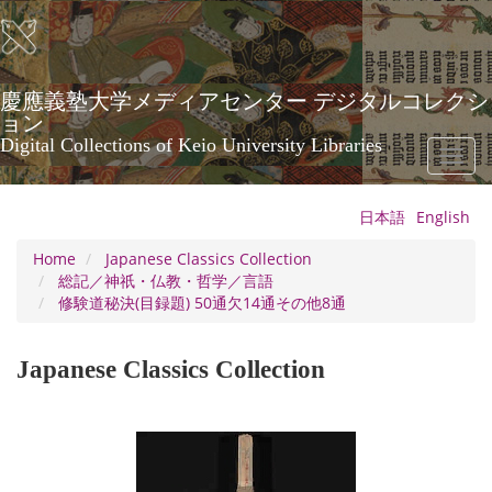
Skip
to
main
content
慶應義塾大学メディアセンター デジタルコレクシ
ョン
Digital Collections of Keio University Libraries
Toggl
naviga
日本語
English
Home
Japanese Classics Collection
総記／神祇・仏教・哲学／言語
修験道秘決(目録題) 50通欠14通その他8通
Japanese Classics Collection