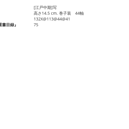
[江戸中期]写
高さ14.5 cm. 巻子装 44軸
132X@113@44@41
重書目録』
75