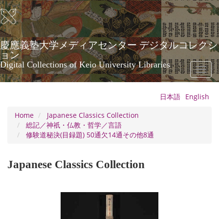
Skip
to
main
content
慶應義塾大学メディアセンター デジタルコレクシ
ョン
Digital Collections of Keio University Libraries
Toggl
naviga
日本語
English
Home
Japanese Classics Collection
総記／神祇・仏教・哲学／言語
修験道秘決(目録題) 50通欠14通その他8通
Japanese Classics Collection