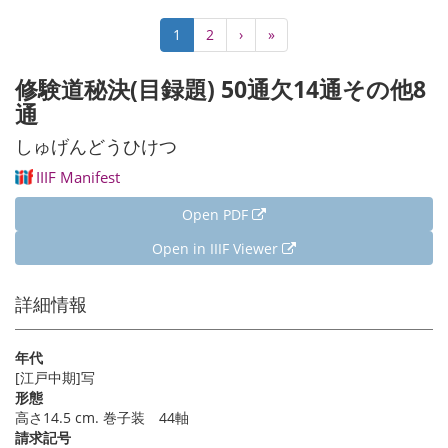
Pagination
Current
1
Page
2
Next
›
Last
»
page
page
page
修験道秘決(目録題) 50通欠14通その他8
通
しゅげんどうひけつ
IIIF Manifest
Open PDF
Open in IIIF Viewer
詳細情報
年代
[江戸中期]写
形態
高さ14.5 cm. 巻子装 44軸
請求記号