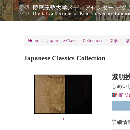
Skip
慶應義塾大学メディアセンター デジ
to
メ
Digital Collections of Keio University Librari
main
イ
content
ン
ナ
ビ
Home
Japanese Classics Collection
文学
紫
ゲ
ー
Japanese Classics Collection
シ
ョ
ン
紫明抄
しめい
IIIF M
1
詳細情