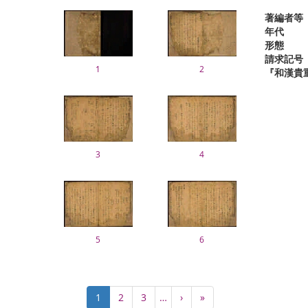
著編者等
年代
形態
請求記号
1
2
『和漢貴
3
4
5
6
Pagination
Current
1
Page
2
Page
3
…
Next
›
Last
»