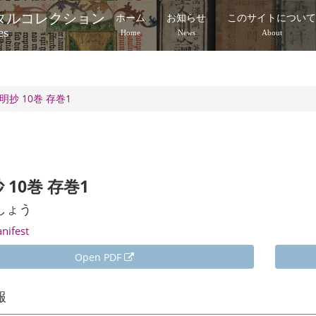
タルコレクション
ホーム
お知らせ
このサイトについ
es
Home
News
About
明抄 10巻 存巻1
 10巻 存巻1
しょう
anifest
Open PDF
報