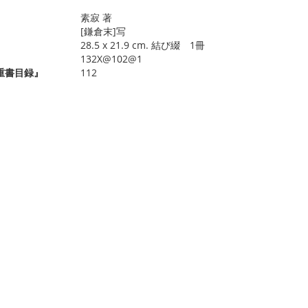
素寂 著
[鎌倉末]写
28.5 x 21.9 cm. 結び綴 1冊
132X@102@1
重書目録』
112