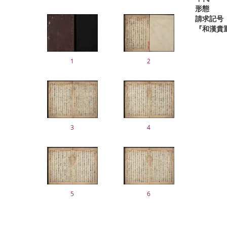
形態
請求記号
『和漢貴
1
2
3
4
5
6