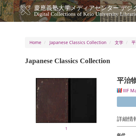
Skip
慶應義塾大学メディアセンター デジ
to
メ
Digital Collections of Keio University Librari
main
イ
content
ン
ナ
ビ
Home
Japanese Classics Collection
文学
平
ゲ
ー
Japanese Classics Collection
シ
ョ
ン
平治物
IIIF M
詳細情
1
年代