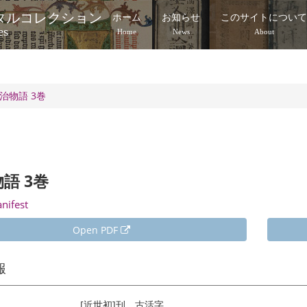
タルコレクション
ホーム
お知らせ
このサイトについ
es
Home
News
About
治物語 3巻
語 3巻
anifest
Open PDF
報
[近世初]刊 古活字