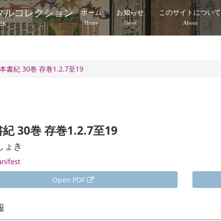
タルコレクション
ホーム
お知らせ
このサイトについ
es
Home
News
About
本書紀 30巻 存巻1.2.7至19
 30巻 存巻1.2.7至19
しょき
anifest
Open PDF
報