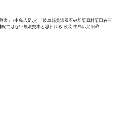
園蔵書」 (中島広足か) 「岐阜縣美濃國不破郡栗原村栗田右三
が補配ではない無混交本と思われる 改装 中島広足旧蔵