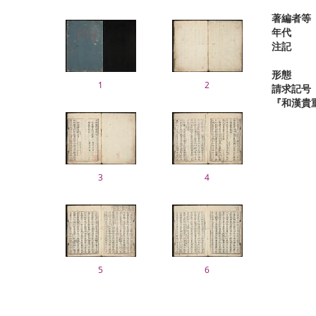
著編者等
年代
注記
形態
1
2
請求記号
『和漢貴
3
4
5
6