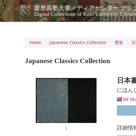
Skip
慶應義塾大学メディアセンター デジ
to
メ
Digital Collections of Keio University Librari
main
イ
content
ン
ナ
ビ
Home
Japanese Classics Collection
歴史
日
ゲ
ー
Japanese Classics Collection
シ
ョ
ン
日本書紀
にほん
IIIF M
詳細情
1