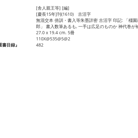
[舎人親王等] [編]
[慶長15年]刊(1610) 古活字
無混交本 傍訓・書入等朱墨詳密 古活字 印記: 「橿
郎」 書入数筆あるも, 一手は広足のものか 神代巻
27.0 x 19.4 cm. 5冊
110X@535@5@2
重書目録』
482