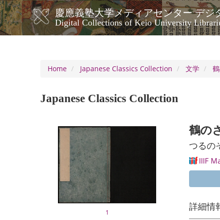
Skip
慶應義塾大学メディアセンター デジ
to
メ
Digital Collections of Keio University Librari
main
イ
content
ン
ナ
ビ
Home
Japanese Classics Collection
文学
鶴
ゲ
ー
Japanese Classics Collection
シ
ョ
ン
鶴のさ
つるの
IIIF M
詳細情
1