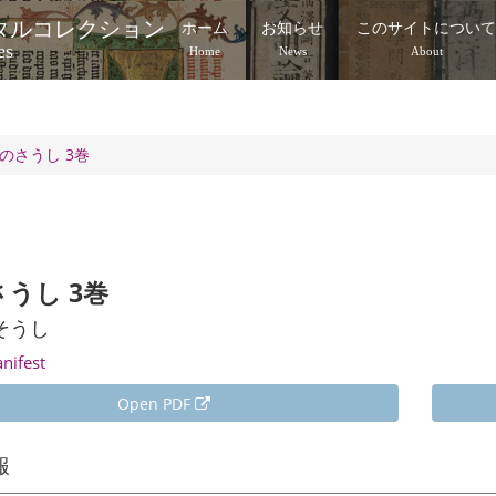
タルコレクション
ホーム
お知らせ
このサイトについ
es
Home
News
About
のさうし 3巻
うし 3巻
そうし
anifest
Open PDF
報