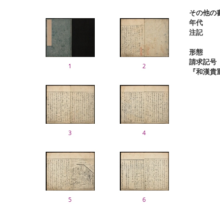
その他の
年代
注記
形態
請求記号
1
2
『和漢貴
3
4
5
6