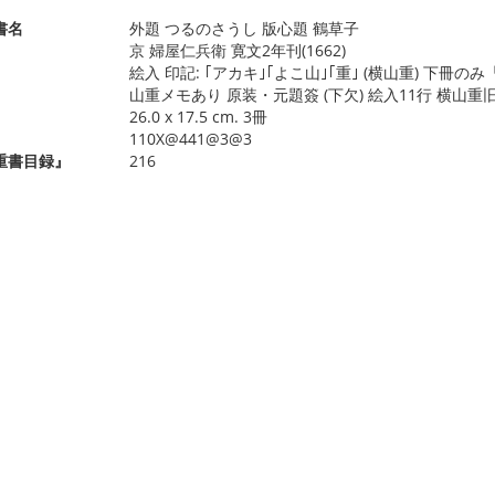
書名
外題 つるのさうし 版心題 鶴草子
京 婦屋仁兵衛 寛文2年刊(1662)
絵入 印記: ｢アカキ｣｢よこ山｣｢重｣ (横山重) 下
山重メモあり 原装・元題簽 (下欠) 絵入11行 横山重
26.0 x 17.5 cm. 3冊
110X@441@3@3
重書目録』
216