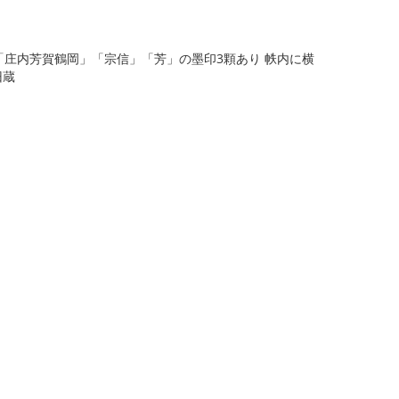
冊のみ「庄内芳賀鶴岡」「宗信」「芳」の墨印3顆あり 帙内に横
旧蔵