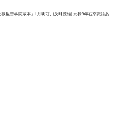
比叡里善学院蔵本」｢月明荘｣ (反町茂雄) 元禄9年右京識語あ