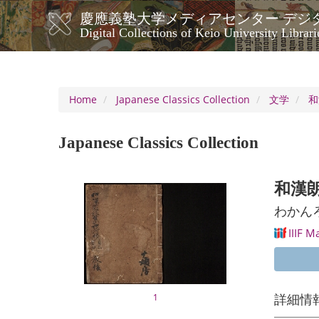
Skip
慶應義塾大学メディアセンター デジ
to
メ
Digital Collections of Keio University Librari
main
イ
content
ン
ナ
ビ
Home
Japanese Classics Collection
文学
和
ゲ
ー
Japanese Classics Collection
シ
ョ
ン
和漢
わかん
IIIF M
詳細情
1