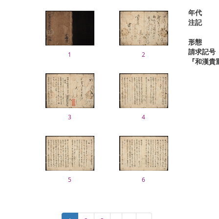
年代
注記
形態
請求記号
1
2
『和漢貴
3
4
5
6
Pagination