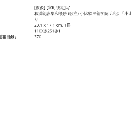
[教俊] [室町後期]写
和漢朗詠集和談鈔 (歌注) 小比叡里善学院 印記: 「小
り
23.1 x 17.1 cm. 1冊
110X@251@1
重書目録』
370