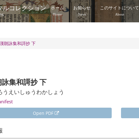
タルコレクション
ホーム
お知らせ
このサイトについ
es
Home
News
About
漢朗詠集和謌抄 下
朗詠集和謌抄 下
ろうえいしゅうわかしょう
anifest
Open PDF
報