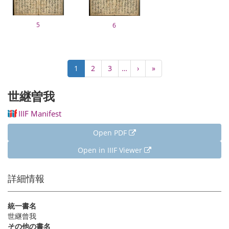
5
6
Pagination
Current
1
Page
2
Page
3
…
Next
›
Last
»
page
page
page
世継曽我
IIIF Manifest
Open PDF
Open in IIIF Viewer
詳細情報
統一書名
世継曾我
その他の書名