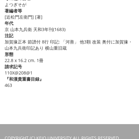
よつぎそが
著編者等
[近松門左衛門] [著]
年代
京 山本九兵衛 天和3年刊(1683)
注記
加賀掾正本 節譜付 8行 印記: 「河善」 他3顆 改装 奥付に加賀掾・
山本九兵衛印記あり 横山重旧蔵
形態
22.8 x 16.2 cm. 1冊
請求記号
110X@208@1
『和漢貴重書目録』
463
COPYRIGHT (C) KEIO UNIVERSITY ALL RIGHTS RESERVED.