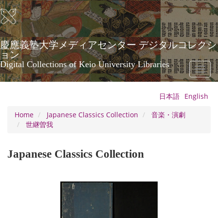
Skip
to
main
content
慶應義塾大学メディアセンター デジタルコレクシ
ョン
Digital Collections of Keio University Libraries
Toggl
naviga
日本語
English
Home
Japanese Classics Collection
音楽・演劇
世継曽我
Japanese Classics Collection