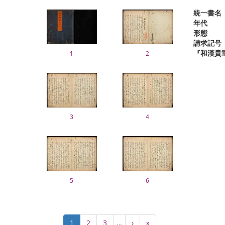
統一書名
年代
形態
請求記号
『和漢貴
1
2
3
4
5
6
Pagination
Current
1
Page
2
Page
3
…
Next
›
Last
»