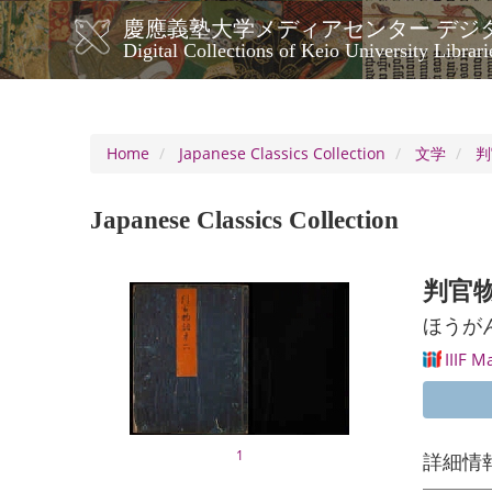
Skip
慶應義塾大学メディアセンター デジ
to
メ
Digital Collections of Keio University Librari
main
イ
content
ン
ナ
ビ
Home
Japanese Classics Collection
文学
判
ゲ
ー
Japanese Classics Collection
シ
ョ
ン
判官物
ほうが
IIIF M
1
詳細情