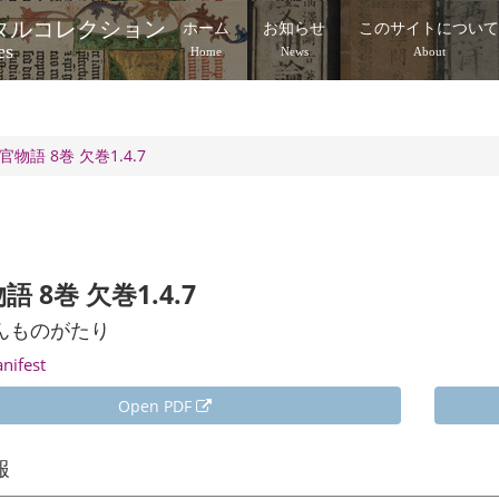
タルコレクション
ホーム
お知らせ
このサイトについ
es
Home
News
About
官物語 8巻 欠巻1.4.7
語 8巻 欠巻1.4.7
んものがたり
anifest
Open PDF
報