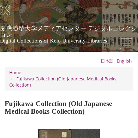
Skip
to
main
content
慶應義塾大学メディアセンター デジタルコレクシ
ョン
Digital Collections of Keio University Libraries
Toggl
naviga
日本語
English
Home
Fujikawa Collection (Old Japanese Medical Books
Collection)
Fujikawa Collection (Old Japanese
Medical Books Collection)