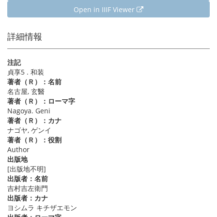
Open in IIIF Viewer
詳細情報
注記
貞享5 . 和装
著者（Ｒ）：名前
名古屋, 玄醫
著者（Ｒ）：ローマ字
Nagoya. Geni
著者（Ｒ）：カナ
ナゴヤ, ゲンイ
著者（Ｒ）：役割
Author
出版地
[出版地不明]
出版者：名前
吉村吉左衛門
出版者：カナ
ヨシムラ キチザエモン