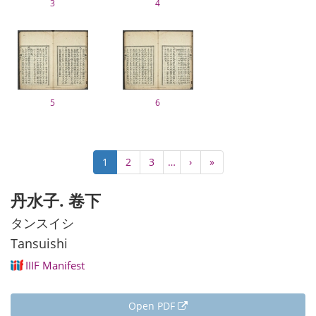
3
4
5
6
Pagination
Current
1
Page
2
Page
3
…
Next
›
Last
»
page
page
page
丹水子. 卷下
タンスイシ
Tansuishi
IIIF Manifest
Open PDF