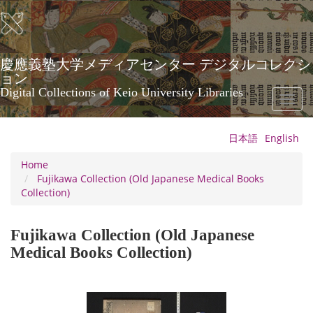
Skip
to
main
content
慶應義塾大学メディアセンター デジタルコレクシ
ョン
Digital Collections of Keio University Libraries
Toggl
naviga
日本語
English
Home
Fujikawa Collection (Old Japanese Medical Books
Collection)
Fujikawa Collection (Old Japanese
Medical Books Collection)