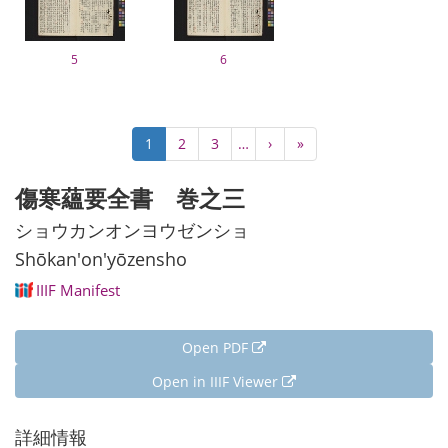
5
6
Pagination
Current
1
Page
2
Page
3
…
Next
›
Last
»
page
page
page
傷寒蘊要全書 巻之三
ショウカンオンヨウゼンショ
Shōkan'on'yōzensho
IIIF Manifest
Open PDF
Open in IIIF Viewer
詳細情報