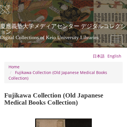
Skip
to
main
content
慶應義塾大学メディアセンター デジタルコレクシ
ョン
Digital Collections of Keio University Libraries
Toggl
naviga
日本語
English
Home
Fujikawa Collection (Old Japanese Medical Books
Collection)
Fujikawa Collection (Old Japanese
Medical Books Collection)