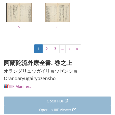
5
6
Pagination
Current
1
Page
2
Page
3
…
Next
›
Last
»
page
page
page
阿蘭陀流外療全書. 巻之上
オランダリュウガイリョウゼンショ
Orandaryūgairyōzensho
IIIF Manifest
Open PDF
Open in IIIF Viewer