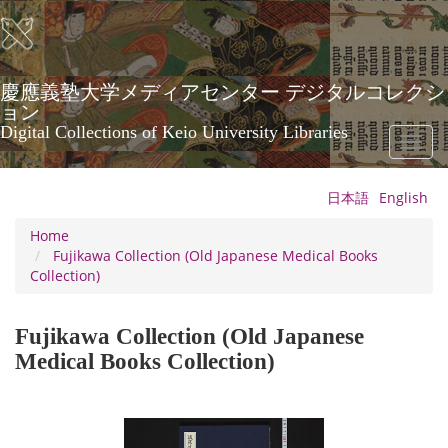
Skip
to
main
content
慶應義塾大学メディアセンター デジタルコレクシ
ョン
Digital Collections of Keio University Libraries
Toggl
naviga
日本語
English
Home
Fujikawa Collection (Old Japanese Medical Books
Collection)
Fujikawa Collection (Old Japanese
Medical Books Collection)