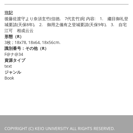
注記
後藤佐渡守より奈須玄竹(信徳, 7代玄竹)宛 内容: 1. 繼目御礼登
城要請(天保8年), 2. 御用之儀有之登城要請(天保9年), 3. 自宅
江可 相成云云
形態（R）
3枚 ; 18x78, 18x64, 18x56cm.
識別番号：その他（R）
F@ナ@34
資源タイプ
text
ジャンル
Book
COPYRIGHT (C) KEIO UNIVERSITY ALL RIGHTS RESERVED.