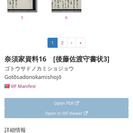
5
6
Pagination
Current
1
Page
2
Next
›
Last
»
page
page
page
奈須家資料16 [後藤佐渡守書状3]
ゴトウサドノカミショジョウ
Gotōsadonokamishojō
IIIF Manifest
Open PDF
Open in IIIF Viewer
詳細情報