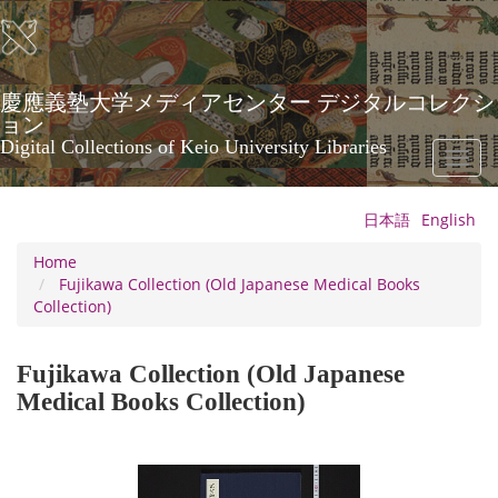
Skip
to
main
content
慶應義塾大学メディアセンター デジタルコレクシ
ョン
Digital Collections of Keio University Libraries
Toggl
naviga
日本語
English
Home
Fujikawa Collection (Old Japanese Medical Books
Collection)
Fujikawa Collection (Old Japanese
Medical Books Collection)