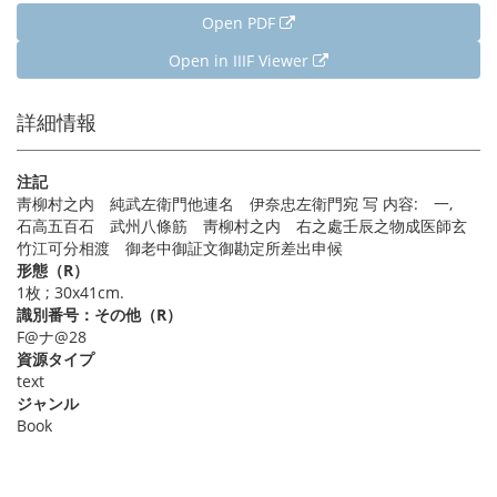
Open PDF
Open in IIIF Viewer
詳細情報
注記
靑柳村之内 純武左衛門他連名 伊奈忠左衛門宛 写 内容: 一,
石高五百石 武州八條筋 靑柳村之内 右之處壬辰之物成医師玄
竹江可分相渡 御老中御証文御勘定所差出申候
形態（R）
1枚 ; 30x41cm.
識別番号：その他（R）
F@ナ@28
資源タイプ
text
ジャンル
Book