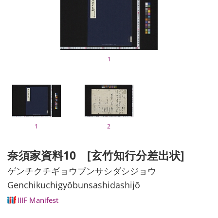
1
1
2
奈須家資料10 [玄竹知行分差出状]
ゲンチクチギョウブンサシダシジョウ
Genchikuchigyōbunsashidashijō
IIIF Manifest