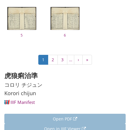
5
6
Pagination
Current
1
Page
2
Page
3
…
Next
›
Last
»
page
page
page
虎狼痢治準
コロリ チジュン
Korori chijun
IIIF Manifest
Open PDF
Open in IIIF Viewer