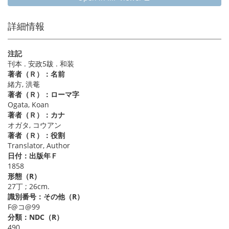
詳細情報
注記
刊本 . 安政5跋 . 和装
著者（Ｒ）：名前
緒方, 洪菴
著者（Ｒ）：ローマ字
Ogata, Koan
著者（Ｒ）：カナ
オガタ, コウアン
著者（Ｒ）：役割
Translator, Author
日付：出版年Ｆ
1858
形態（R）
27丁 ; 26cm.
識別番号：その他（R）
F@コ@99
分類：NDC（R）
490