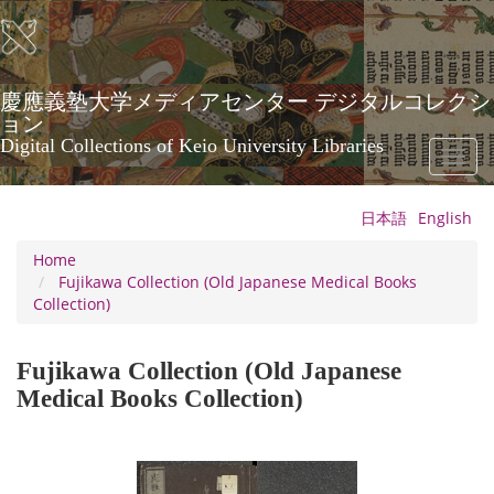
Skip
to
main
content
慶應義塾大学メディアセンター デジタルコレクシ
ョン
Digital Collections of Keio University Libraries
Toggl
naviga
日本語
English
Home
Fujikawa Collection (Old Japanese Medical Books
Collection)
Fujikawa Collection (Old Japanese
Medical Books Collection)