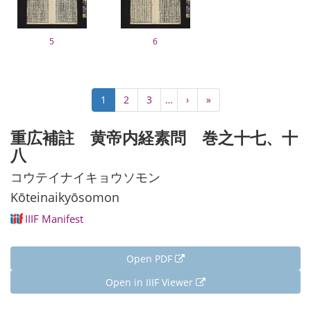
5
6
Pagination
Current
1
Page
2
Page
3
…
Next
›
Last
»
page
page
page
重広補註 黄帝内経素問 巻之十七、十
八
コウテイナイキョウソモン
Kōteinaikyōsomon
IIIF Manifest
Open PDF
Open in IIIF Viewer