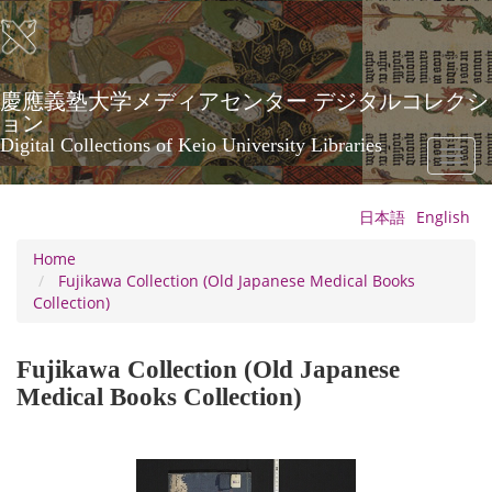
Skip
to
main
content
慶應義塾大学メディアセンター デジタルコレクシ
ョン
Digital Collections of Keio University Libraries
Toggl
naviga
日本語
English
Home
Fujikawa Collection (Old Japanese Medical Books
Collection)
Fujikawa Collection (Old Japanese
Medical Books Collection)