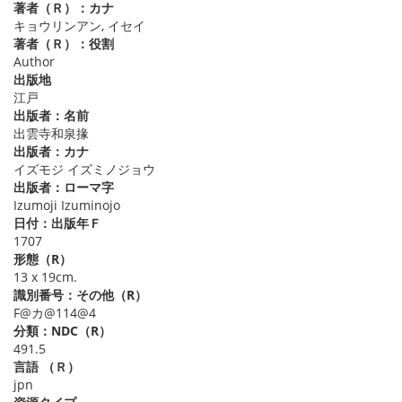
著者（Ｒ）：カナ
キョウリンアン, イセイ
著者（Ｒ）：役割
Author
出版地
江戸
出版者：名前
出雲寺和泉掾
出版者：カナ
イズモジ イズミノジョウ
出版者：ローマ字
Izumoji Izuminojo
日付：出版年Ｆ
1707
形態（R）
13 x 19cm.
識別番号：その他（R）
F@カ@114@4
分類：NDC（R）
491.5
言語 （Ｒ）
jpn