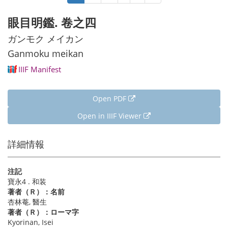
page
page
page
眼目明鑑. 卷之四
ガンモク メイカン
Ganmoku meikan
IIIF Manifest
Open PDF
Open in IIIF Viewer
詳細情報
注記
寶永4 . 和装
著者（Ｒ）：名前
杏林菴, 醫生
著者（Ｒ）：ローマ字
Kyorinan, Isei