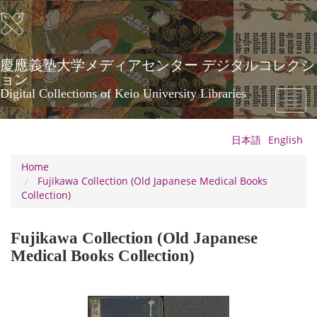
Skip
to
main
content
慶應義塾大学メディアセンター デジタルコレクシ
ョン
Digital Collections of Keio University Libraries
Toggl
naviga
日本語
English
Home
Fujikawa Collection (Old Japanese Medical Books
Collection)
Fujikawa Collection (Old Japanese
Medical Books Collection)