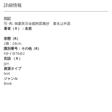
詳細情報
注記
写･和. 御纂医宗金鑑附図騰抄 書名は外題
著者（Ｒ）：名前
形態（R）
2冊 ; 24cm.
識別番号：その他（R）
F@イ@76@2
言語 （Ｒ）
jpn
資源タイプ
text
ジャンル
Book