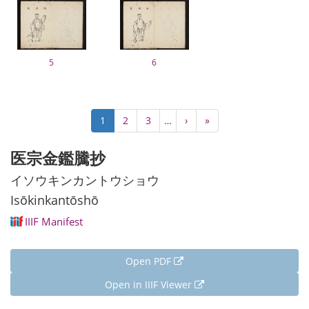
5
6
Pagination
Current
1
Page
2
Page
3
…
Next
›
Last
»
page
page
page
医宗金鑑騰抄
イソウキンカントウショウ
Isōkinkantōshō
IIIF Manifest
Open PDF
Open in IIIF Viewer