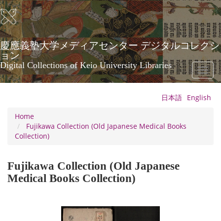
Skip
to
main
content
慶應義塾大学メディアセンター デジタルコレクシ
ョン
Digital Collections of Keio University Libraries
Toggl
naviga
日本語
English
Home
Fujikawa Collection (Old Japanese Medical Books
Collection)
Fujikawa Collection (Old Japanese
Medical Books Collection)