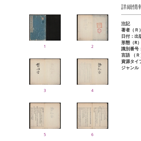
詳細情
注記
著者（Ｒ
日付：出
形態（R
1
2
識別番号
言語 （Ｒ
資源タイ
ジャンル
3
4
5
6