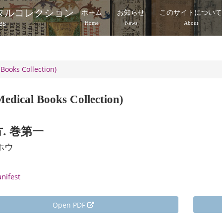
タルコレクション
ホーム
お知らせ
このサイトについ
es
Home
News
About
Books Collection)
edical Books Collection)
. 巻第一
ホウ
anifest
Open PDF