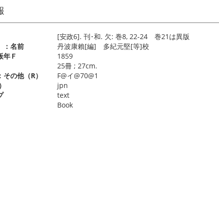
報
[安政6]. 刊･和. 欠: 巻8, 22-24 巻21は異版
）：名前
丹波康賴[編] 多紀元堅[等]校
版年Ｆ
1859
）
25冊 ; 27cm.
：その他（R）
F@イ@70@1
）
jpn
プ
text
Book