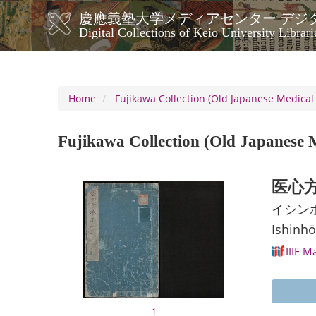
Skip
慶應義塾大学メディアセンター デジ
to
メ
Digital Collections of Keio University Librari
main
イ
content
ン
ナ
ビ
Home
Fujikawa Collection (Old Japanese Medical 
ゲ
ー
Fujikawa Collection (Old Japanese M
シ
ョ
ン
医心方
イシン
Ishinhō
IIIF M
1