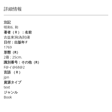
詳細情報
注記
明和6. 和
著者（Ｒ）：名前
吉益東洞(為則)著
日付：出版年Ｆ
1769
形態（R）
2冊 ; 25cm.
識別番号：その他（R）
F@イ@68@2
言語 （Ｒ）
jpn
資源タイプ
text
ジャンル
Book