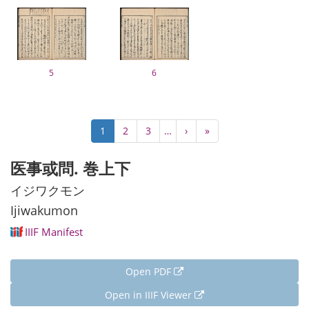
5
6
Pagination
Current
1
Page
2
Page
3
…
Next
›
Last
»
page
page
page
医事或問. 巻上下
イジワクモン
Ijiwakumon
IIIF Manifest
Open PDF
Open in IIIF Viewer