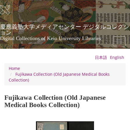
Skip
to
main
content
慶應義塾大学メディアセンター デジタルコレクシ
ョン
Digital Collections of Keio University Libraries
Toggl
naviga
日本語
English
Home
Fujikawa Collection (Old Japanese Medical Books
Collection)
Fujikawa Collection (Old Japanese
Medical Books Collection)