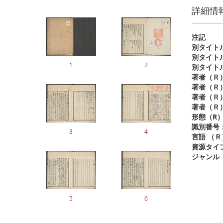
詳細情
注記
別タイト
1
2
著者（Ｒ
著者（Ｒ
著者（Ｒ
著者（Ｒ
形態（R
識別番号
3
4
言語 （Ｒ
資源タイ
ジャンル
5
6