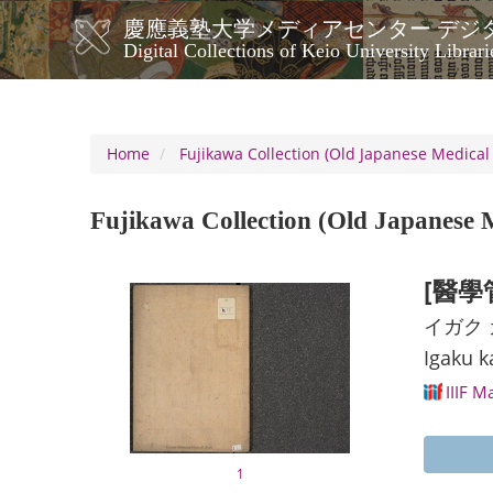
Skip
慶應義塾大学メディアセンター デジ
to
メ
Digital Collections of Keio University Librari
main
イ
content
ン
ナ
ビ
Home
Fujikawa Collection (Old Japanese Medical 
ゲ
ー
Fujikawa Collection (Old Japanese M
シ
ョ
ン
[醫學
イガク
Igaku k
IIIF M
1