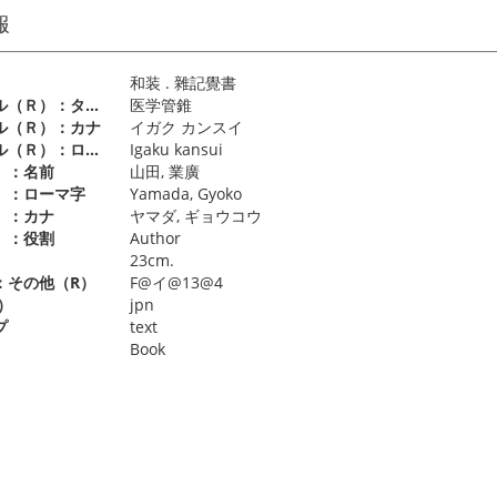
報
和装 . 雜記覺書
別タイトル（Ｒ）：タイトル
医学管錐
ル（Ｒ）：カナ
イガク カンスイ
別タイトル（Ｒ）：ローマ字
Igaku kansui
）：名前
山田, 業廣
）：ローマ字
Yamada, Gyoko
）：カナ
ヤマダ, ギョウコウ
）：役割
Author
）
23cm.
：その他（R）
F@イ@13@4
）
jpn
プ
text
Book