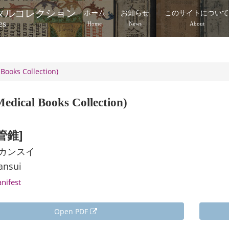
タルコレクション
ホーム
お知らせ
このサイトについ
es
Home
News
About
Books Collection)
edical Books Collection)
管錐]
 カンスイ
ansui
anifest
Open PDF