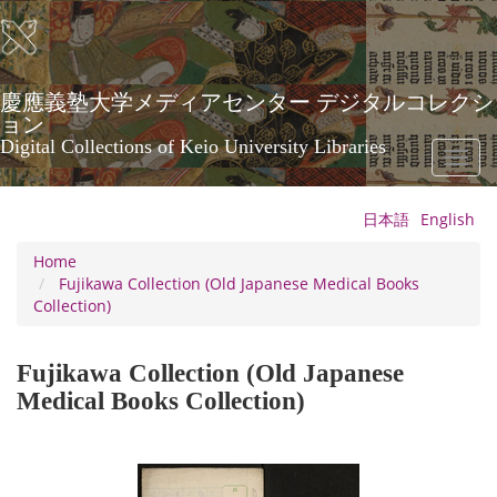
Skip
to
main
content
慶應義塾大学メディアセンター デジタルコレクシ
ョン
Digital Collections of Keio University Libraries
Toggl
naviga
日本語
English
Home
Fujikawa Collection (Old Japanese Medical Books
Collection)
Fujikawa Collection (Old Japanese
Medical Books Collection)