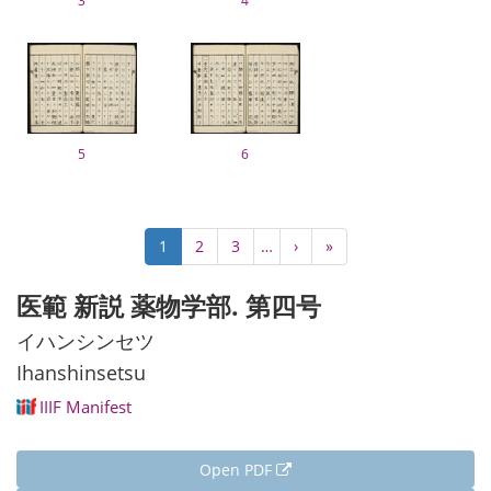
3
4
5
6
Pagination
Current
1
Page
2
Page
3
…
Next
›
Last
»
page
page
page
医範 新説 薬物学部. 第四号
イハンシンセツ
Ihanshinsetsu
IIIF Manifest
Open PDF