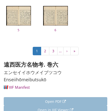
5
6
Pagination
Current
1
Page
2
Page
3
…
Next
›
Last
»
page
page
page
遠西医方名物考. 巻六
エンセイイホウメイブツコウ
Enseiihōmeibutsukō
IIIF Manifest
Open PDF
Open in IIIF Viewer