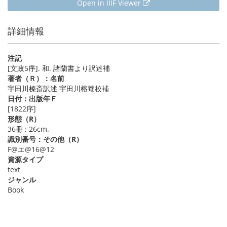
Open in IIIF Viewer
詳細情報
注記
[文政5序]. 和. 諸蘭書より訳述補
著者（Ｒ）：名前
宇田川榛斎訳述 宇田川榕菴校補
日付：出版年Ｆ
[1822序]
形態（R）
36冊 ; 26cm.
識別番号：その他（R）
F@エ@16@12
資源タイプ
text
ジャンル
Book