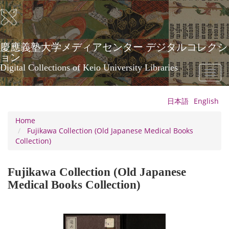
Skip
to
main
content
慶應義塾大学メディアセンター デジタルコレクシ
ョン
Digital Collections of Keio University Libraries
Toggl
naviga
日本語
English
Home
Fujikawa Collection (Old Japanese Medical Books
Collection)
Fujikawa Collection (Old Japanese
Medical Books Collection)