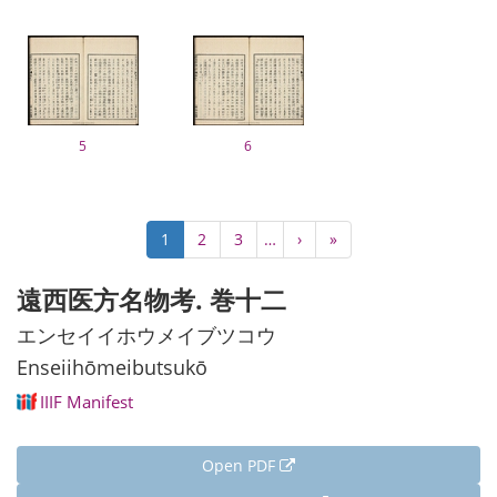
5
6
Pagination
Current
1
Page
2
Page
3
…
Next
›
Last
»
page
page
page
遠西医方名物考. 巻十二
エンセイイホウメイブツコウ
Enseiihōmeibutsukō
IIIF Manifest
Open PDF