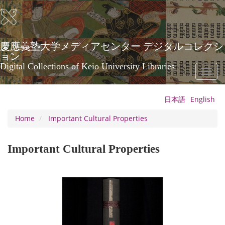
Skip
to
main
content
慶應義塾大学メディアセンター デジタルコレクシ
ョン
Digital Collections of Keio University Libraries
Toggl
naviga
日本語
English
Home
Important Cultural Properties
Important Cultural Properties