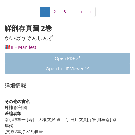
Pagination
Current
1
Page
2
Page
3
…
Next
›
Last
»
page
page
page
觧剖存真圖 2巻
かいぼうぞんしんず
IIIF Manifest
Open PDF
Open in IIIF Viewer
詳細情報
その他の書名
外補 解剖圖
著編者等
南小柿寧一 [著] 大槻玄沢 跋 宇田川玄真[宇田川榛斎] 跋
年代
[文政2年](1819)自筆