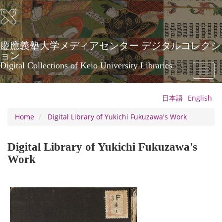
Skip
to
main
content
慶應義塾大学メディアセンター デジタルコレクシ
ョン
Digital Collections of Keio University Libraries
Toggl
naviga
日本語
English
Home
Digital Library of Yukichi Fukuzawa's Work
Digital Library of Yukichi Fukuzawa's
Work