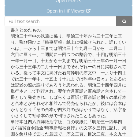
Open PDF
Open in IIIF Viewer
「福翁百話」と同じような趣旨で、随時に思いついた所感を
書きとめたもの。
明治三十年中の執筆に係り、明治三十年から三十三年に亘
り、飛び飛びに「時事新報」紙上に掲載せられた。詳しくい
へば、一から十三までは明治三十年九月一日から十二月二十
六目に亘り一、二週間に一回つつの割合で、十四は明治三十
一年一月一目、十五から十九までは明治三十三年の一月一日
から三十三年の二月十一日までそれぞれ一の日に掲載されて
いる。従って本文に掲げた石河幹明の序文中「一より十四ま
では三十一年中、十五より十九までは昨年中云々」とあるの
は記述の際の誤りであろうと思われる。明治三十四年四月に
単行本として刊行され、翌年六月百話と百余話と合本して一
冊として発売され、しばらくは百話と百余話と別々の単行本
と合本とがそれぞれ相並んで発売せられたが、後には合本ば
かりとなり「その合本が四六判の形ばかりではなく、活字を
小さくして袖珍本の形で刊行されたこともあった。
単行本は四六判洋紙活字版、白の表紙に「明治三十四年四
月/ 福翁百余話全/時事新報社発行」の文字を三行に記し、周
囲を飾り枠で囲った意匠で、序文二頁、目次二頁、本文九十