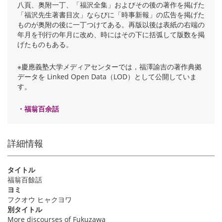
八頁、奥附一丁、「福沢全集」およびその後の著作を掲げた
「福沢先生著書目次」ならびに「時事新報」の広告を掲げた
ものが奥附の後に一丁つけてある。再版以後は表紙の右端の
年月を刊行の年月に改め、時にはその下に括弧して版数を掲
げたものもある。
※慶應義塾大学メディアセンターでは，福澤諭吉の著作典拠
データを Linked Open Data（LOD）として公開していま
す。
・福翁百余話
詳細情報
タイトル
福翁百餘話
ヨミ
フクオウ ヒャクヨワ
別タイトル
More discourses of Fukuzawa