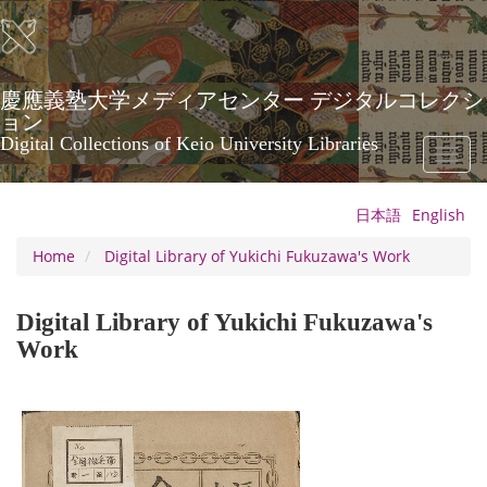
Skip
to
main
content
慶應義塾大学メディアセンター デジタルコレクシ
ョン
Digital Collections of Keio University Libraries
Toggl
naviga
日本語
English
Home
Digital Library of Yukichi Fukuzawa's Work
Digital Library of Yukichi Fukuzawa's
Work