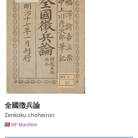
全國徴兵論
Zenkoku choheiron
IIIF Manifest