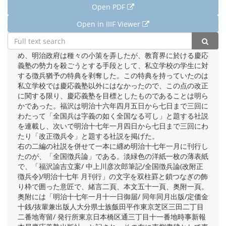
Open PDF
Open in IIIF Viewer
明治十四年の政変以後、福沢・大隈等の勢力を抑圧するた
め、明治政府は種々の小策を弄したが、教育界に於ける慶応
義塾の勢力を殺ごうとする手段として、私立学校の学生に対
する徴兵猶予の特典を剥奪した。この特典を持っていたのは
私立学校では慶応義塾以外にはなかったので、この点の改正
に関する限り、慶応義塾を目標としたものであることは明ら
かであった。福沢は明治十六年四月五日から七日まで三回に
わたって「全国兵は字義の如く全国なる可し」と題する社説
を連載し、次いで明治十七年一月四日から七日まで三回にわ
たり「改正徴兵令」と題する社説を掲げた。
右の二編の社説を併せて一本に纒め明治十七年一月に刊行し
たのが、「全国徴兵論」である。淡緑色の洋紙一枚の薄表紙
で、「福沢諭吉立案/ 中上川彦次郎筆記/全国徴兵論(改附正
徴兵令)/明治十七年 月刊行」の文字を双柱罫と鎖つなぎの飾
り枠で囲った意匠で、緒言二頁、本文五十一頁、奥附一頁。
奥附には「明治十七年一月十一日御届/ 同年同月出版/定価金
十銭/抜輩兼出版人大分県士族飯田平作東京芝区三田二丁目
二番地寄留/ 発行所東京日本橋区通三丁目十一番地時事新報