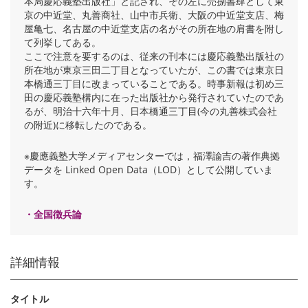
本局慶応義塾出版社」と記され、その左に売捌書肆として東
京の中近堂、丸善商社、山中市兵衛、大阪の中近堂支店、梅
屋亀七、名古屋の中近堂支店の名がその所在地の肩書を附し
て列挙してある。
ここで注意を要するのは、従来の刊本には慶応義塾出版社の
所在地が東京三田二丁目となっていたが、この書では東京日
本橋通三丁目に改まっていることである。時事新報は初め三
田の慶応義塾構内に在った出版社から発行されていたのであ
るが、明治十六年十月、日本橋通三丁目(今の丸善株式会社
の附近)に移転したのである。
※慶應義塾大学メディアセンターでは，福澤諭吉の著作典拠
データを Linked Open Data（LOD）として公開していま
す。
・全国徴兵論
詳細情報
タイトル