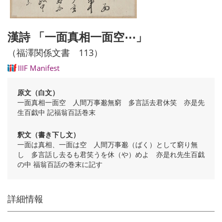
漢詩 「一面真相一面空⋯」
（福澤関係文書 113）
IIIF Manifest
原文（白文）
一面真相一面空 人間万事邈無窮 多言話去君休笑 亦是先
生百戯中 記福翁百話巻末
釈文（書き下し文）
一面は真相、一面は空 人間万事邈（ばく）として窮り無
し 多言話し去るも君笑うを休（や）めよ 亦是れ先生百戯
の中 福翁百話の巻末に記す
詳細情報