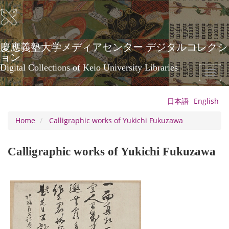
Skip
to
main
content
慶應義塾大学メディアセンター デジタルコレクシ
ョン
Digital Collections of Keio University Libraries
Toggl
naviga
日本語
English
Home
Calligraphic works of Yukichi Fukuzawa
Calligraphic works of Yukichi Fukuzawa