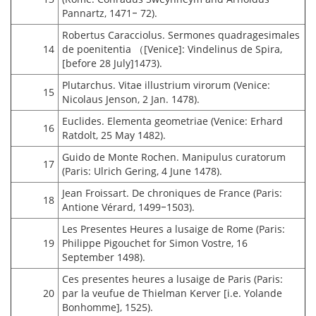
Pannartz, 1471‒ 72).
Robertus Caracciolus. Sermones quadragesimales
14
de poenitentia （[Venice]: Vindelinus de Spira,
[before 28 July]1473).
Plutarchus. Vitae illustrium virorum (Venice:
15
Nicolaus Jenson, 2 Jan. 1478).
Euclides. Elementa geometriae (Venice: Erhard
16
Ratdolt, 25 May 1482).
Guido de Monte Rochen. Manipulus curatorum
17
(Paris: Ulrich Gering, 4 June 1478).
Jean Froissart. De chroniques de France (Paris:
18
Antione Vérard, 1499‒1503).
Les Presentes Heures a lusaige de Rome (Paris:
19
Philippe Pigouchet for Simon Vostre, 16
September 1498).
Ces presentes heures a lusaige de Paris (Paris:
20
par la veufue de Thielman Kerver [i.e. Yolande
Bonhomme], 1525).