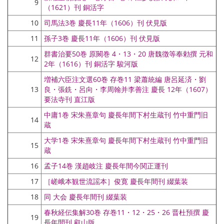
9
（1621）刊 銅活字
10
司馬法3巻 慶長11年（1606）刊 伏見版
11
孫子3巻 慶長11年（1606）刊 伏見版
群書治要50巻 原闕巻 4・13・20 唐魏徴等奉勅撰 元和
12
2年（1616）刊 銅活字 駿河版
増補六臣注文選60巻 存巻11 梁蕭統編 唐呂延済・劉
13
良・張銑・呂向・李周翰并李善注 慶長 12年（1607）
要法寺刊 直江版
中庸1巻 宋朱熹章句 慶長年間下村生蔵刊 竹中重門旧
14
蔵
大学1巻 宋朱熹章句 慶長年間下村生蔵刊 竹中重門旧
15
蔵
16
孟子14巻 漢趙岐注 慶長年間今関正運刊
17
［嵯峨本観世流謡本］俊寛 慶長年間刊 綴葉装
18
同 大会 慶長年間刊 綴葉装
春秋経伝集解30巻 存巻11・12・25・26 晋杜預撰 慶
19
長年間刊 叡山版