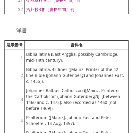
31
徒然草存巻上［慶長年間］刊
32
拾芥抄3巻［慶長年間］刊
洋書
展示番号
資料名
Biblia latina (East Argglia, possibly Cambridge,
1
mid-14th century).
Biblia latina, 42 lines ([Mainz: Printer of the 42-
2
line Bible (Johann Gutenberg) and Johannes Fust,
c. 1455]).
Johannes Balbus. Catholicon ([Mainz: Printer of
the ‘Catholicon’ (Johann Gutenberg?)], [between
3
1460 and c. 1472]; also recorded as 1460 [not
before 1469]).
Psalterium ([Mainz]: Johann Fust and Peter
4
Schoeffer, 14 Aug. 1457).
Psalterium ([Mainz]: Johann Fust and Peter