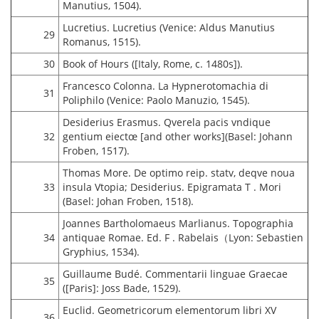
Manutius, 1504).
Lucretius. Lucretius (Venice: Aldus Manutius
29
Romanus, 1515).
30
Book of Hours ([Italy, Rome, c. 1480s]).
Francesco Colonna. La Hypnerotomachia di
31
Poliphilo (Venice: Paolo Manuzio, 1545).
Desiderius Erasmus. Qverela pacis vndique
32
gentium eiectœ [and other works](Basel: Johann
Froben, 1517).
Thomas More. De optimo reip. statv, deqve noua
33
insula Vtopia; Desiderius. Epigramata T . Mori
(Basel: Johan Froben, 1518).
Joannes Bartholomaeus Marlianus. Topographia
34
antiquae Romae. Ed. F . Rabelais（Lyon: Sebastien
Gryphius, 1534).
Guillaume Budé. Commentarii linguae Graecae
35
([Paris]: Joss Bade, 1529).
Euclid. Geometricorum elementorum libri XV
36