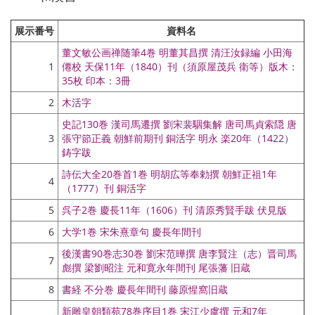
展示番号
資料名
董文敏公画禅随筆4巻 明董其昌撰 清汪汝録編 小田海
1
僊校 天保11年（1840）刊（須原屋茂兵 衛等）版木：
35枚 印本：3冊
2
木活字
史記130巻 漢司馬遷撰 劉宋裴駰集解 唐司馬貞索隠 唐
3
張守節正義 朝鮮前期刊 銅活字 明永 楽20年（1422）
鋳字跋
詩伝大全20巻首1巻 明胡広等奉勅撰 朝鮮正祖1年
4
（1777）刊 銅活字
5
呉子2巻 慶長11年（1606）刊 清原秀賢手跋 伏見版
6
大学1巻 宋朱熹章句 慶長年間刊
後漢書90巻志30巻 劉宋范曄撰 唐李賢注（志）晋司馬
7
彪撰 梁劉昭注 元和寛永年間刊 尾張藩 旧蔵
8
書経 不分巻 慶長年間刊 藤原惺窩旧蔵
新雕皇朝類苑78巻序目1巻 宋江少虞撰 元和7年