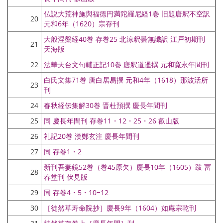
仏説大荒神施與福徳円満陀羅尼経1巻 旧題唐釈不空訳
20
元和6年（1620）宗存刊
大般涅槃経40巻 存巻25 北涼釈曇無讖訳 江戸初期刊
21
天海版
22
法華天台文句輔正記10巻 唐釈道暹撰 元和寛永年間刊
白氏文集71巻 唐白居易撰 元和4年（1618）那波活所
23
刊
24
春秋経伝集解30巻 晋杜預撰 慶長年間刊
25
同 慶長年間刊 存巻11・12・25・26 叡山版
26
礼記20巻 漢鄭玄注 慶長年間刊
27
同 存巻1・2
新刊吾妻鏡52巻（巻45原欠）慶長10年（1605）跋 冨
28
春堂刊 伏見版
29
同 存巻4・5・10‒12
30
［徒然草寿命院抄］慶長9年（1604）如庵宗乾刊