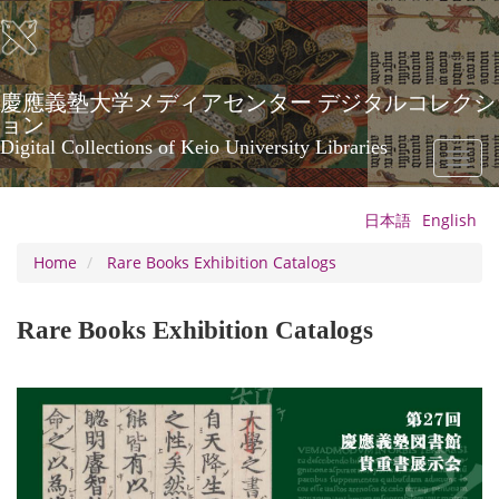
Skip
to
main
content
慶應義塾大学メディアセンター デジタルコレクシ
ョン
Digital Collections of Keio University Libraries
Toggl
naviga
日本語
English
Home
Rare Books Exhibition Catalogs
Rare Books Exhibition Catalogs