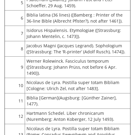
5
Schoeffer, 29 Aug. 1459).
Biblia latina (36 lines) ([Bamberg : Printer of the
6
36-line Bible (Albrecht Pfister?), not after 1461]).
Isidorus Hispalensis. Etymologiae ([Strassburg:
7
Johann Mentelin, c. 1473]).
Jacobus Magni (Jacques Legrand). Sophologium
8
([Strassburg: The ‘R-printer’ (Adolf Rusch), 1474]).
Werner Rolewinck. Fasciculus temporum
9
([Strassburg: Johann Prüss, not before 6 Apr.
1490]).
Nicolaus de Lyra. Postilla super totam Bibliam
10
[Cologne: Ulrich Zel, not after 1483].
Biblia [German](Augsburg: [Günther Zainer],
11
1477).
Hartmann Schedel. Liber chronicarum
12
(Nuremberg: Anton Koberger, 12 July 1493).
Nicolaus de Lyra. Postilla super totam Bibliam
13
(Rome: Conradus Sweynheym and Arnoldus