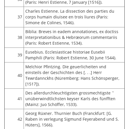
(Paris: Henri Estienne, 7 January [1516]).
Charles Estienne. La dissection des parties du
37
corps humain diuisee en trois liures (Paris:
Simone de Colines, 1546).
Biblia: Breves in eadem annotationes, ex doctiss
38
interpretationibus & Hebrœorum commentariis
(Paris: Robert Estienne, 1534).
Eusebius. Ecclesiasticae historiae Eusebii
39
Pamphili (Paris: Robert Estienne, 30 June 1544).
Melchior Pfintzing. Die geuerlicheiten vnd
einsteils der Geschichten des [. . .] Herr
40
Tewrdannckhs (Nüremberg: Hans Schönsperger,
[1517]).
Des allerdurchleuchtigsten grossmechtigste ˜
41
unüberwindtlichsten keyser Karls des fünfften
(Mainz: Juo Schöffer, 1533).
Georg Rüxner. Thurnier Buch (Franckfurt: [G.
42
Raben in verlegung Sigmund Feyerabend und S.
Hüters], 1566).