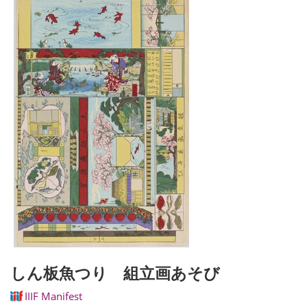
しん板魚つり 組立画あそび
IIIF Manifest