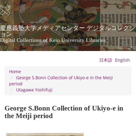
Skip
to
main
content
慶應義塾大学メディアセンター デジタルコレクシ
ョン
Digital Collections of Keio University Libraries
Toggl
naviga
日本語
English
Home
George S.Bonn Collection of Ukiyo-e in the Meiji
period
Utagawa Yoshifuji
George S.Bonn Collection of Ukiyo-e in
the Meiji period