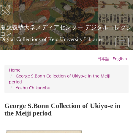
Skip
to
main
content
慶應義塾大学メディアセンター デジタルコレクシ
ョン
Digital Collections of Keio University Libraries
Toggl
naviga
日本語
English
Home
George S.Bonn Collection of Ukiyo-e in the Meiji
period
Yoshu Chikanobu
George S.Bonn Collection of Ukiyo-e in
the Meiji period