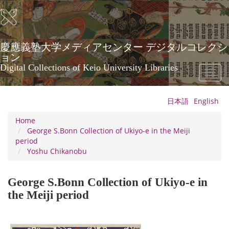
Skip
to
main
content
慶應義塾大学メディアセンター デジタルコレクシ
ョン
Digital Collections of Keio University Libraries
Toggl
naviga
日本語
English
Home
George S.Bonn Collection of Ukiyo-e in the Meiji
period
Yoshu Chikanobu
George S.Bonn Collection of Ukiyo-e in
the Meiji period