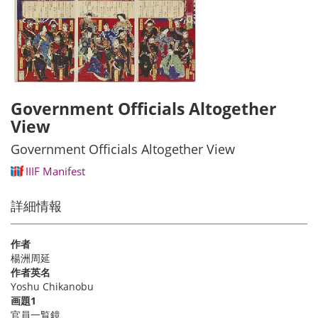
Government Officials Altogether
View
Government Officials Altogether View
IIIF Manifest
詳細情報
作者
楊洲周延
作者英名
Yoshu Chikanobu
画題1
官員一覧鏡