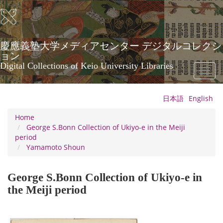
Skip
to
main
content
慶應義塾大学メディアセンター デジタルコレクシ
ョン
Digital Collections of Keio University Libraries
Toggl
naviga
日本語
English
Home
George S.Bonn Collection of Ukiyo-e in the Meiji
period
Yamamoto Shoun
George S.Bonn Collection of Ukiyo-e in
the Meiji period