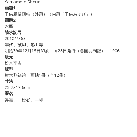
Yamamoto Shoun
画題1
子供風俗画帖（外題）（内題「子供あそび」）
画題2
お庭
請求記号
201X@565
年代、改印、彫工等
明治39年12月15日印刷 同28日発行（各図共刊記） 1906
版元
松木平吉
版型
横大判錦絵 画帖1冊（全12冊）
寸法
23.7×17.6cm
署名
昇雲、「松谷」―印