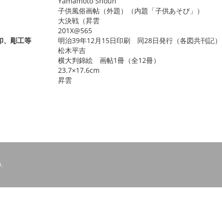
Yamamoto Shoun
子供風俗画帖（外題）（内題「子供あそび」）
大決戦（昇雲
201X@565
印、彫工等
明治39年12月15日印刷 同28日発行（各図共刊記） 
松木平吉
横大判錦絵 画帖1冊（全12冊）
23.7×17.6cm
昇雲
.