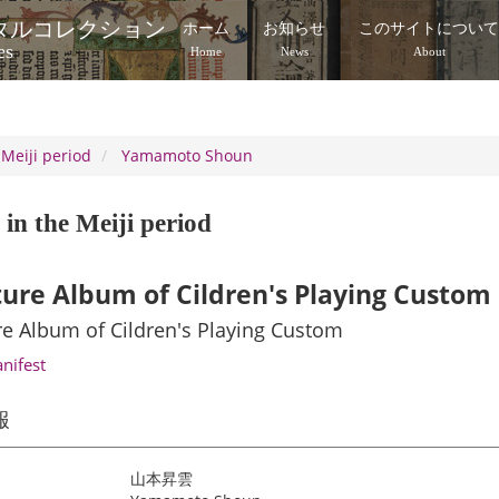
タルコレクション
ホーム
お知らせ
このサイトについ
es
Home
News
About
 Meiji period
Yamamoto Shoun
in the Meiji period
ture Album of Cildren's Playing Custom
re Album of Cildren's Playing Custom
anifest
報
山本昇雲