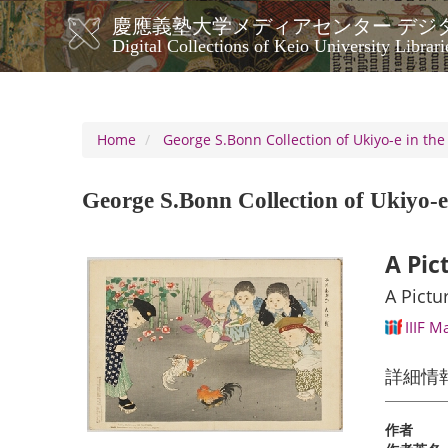
Skip
慶應義塾大学メディアセンター デジ
to
メ
Digital Collections of Keio University Librari
main
イ
content
ン
ナ
ビ
Home
George S.Bonn Collection of Ukiyo-e in the
ゲ
ー
George S.Bonn Collection of Ukiyo-e 
シ
ョ
ン
A Pic
A Pictu
IIIF M
詳細情
作者