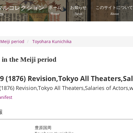
タルコレクション
ホーム
お知らせ
このサイトについ
es
Home
News
About
 Meiji period
Toyohara Kunichika
in the Meiji period
 9 (1876) Revision,Tokyo All Theaters,Sa
 (1876) Revision,Tokyo All Theaters,Salaries of Actors
anifest
報
豊原国周