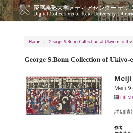
Skip
慶應義塾大学メディアセンター デジ
to
メ
Digital Collections of Keio University Librari
main
イ
content
ン
ナ
ビ
Home
George S.Bonn Collection of Ukiyo-e in the
ゲ
ー
George S.Bonn Collection of Ukiyo-e 
シ
ョ
ン
Meiji
Meiji 9
IIIF M
詳細情
作者