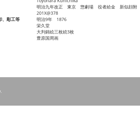
Toyohara Kunichika
明治九年改正 東京 惣劇場 役者給金 新似顔附
201X@378
印、彫工等
明治9年 1876
栄久堂
大判錦絵三枚続3枚
豊原国周画
.