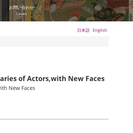
て
お問い合わせ
Contact
日本語
English
laries of Actors,with New Faces
,with New Faces