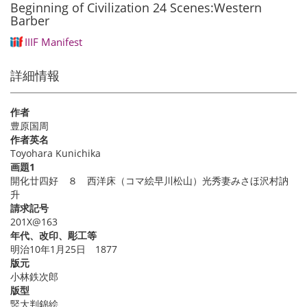
Beginning of Civilization 24 Scenes:Western
Barber
IIIF Manifest
詳細情報
作者
豊原国周
作者英名
Toyohara Kunichika
画題1
開化廿四好 ８ 西洋床（コマ絵早川松山）光秀妻みさほ沢村訥
升
請求記号
201X@163
年代、改印、彫工等
明治10年1月25日 1877
版元
小林鉄次郎
版型
竪大判錦絵