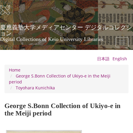
Skip
to
main
content
慶應義塾大学メディアセンター デジタルコレクシ
ョン
Digital Collections of Keio University Libraries
Toggl
naviga
日本語
English
Home
George S.Bonn Collection of Ukiyo-e in the Meiji
period
Toyohara Kunichika
George S.Bonn Collection of Ukiyo-e in
the Meiji period