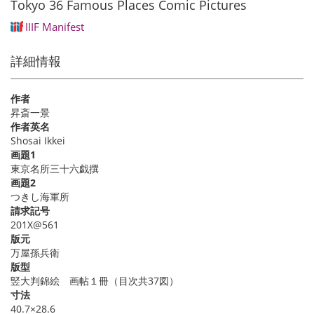
Tokyo 36 Famous Places Comic Pictures
IIIF Manifest
詳細情報
作者
昇斎一景
作者英名
Shosai Ikkei
画題1
東京名所三十六戯撰
画題2
つきし海軍所
請求記号
201X@561
版元
万屋孫兵衛
版型
竪大判錦絵 画帖１冊（目次共37図）
寸法
40.7×28.6