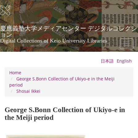
Skip
to
main
content
慶應義塾大学メディアセンター デジタルコレクシ
ョン
Digital Collections of Keio University Libraries
Toggl
naviga
日本語
English
Home
George S.Bonn Collection of Ukiyo-e in the Meiji
period
Shosai Ikkei
George S.Bonn Collection of Ukiyo-e in
the Meiji period