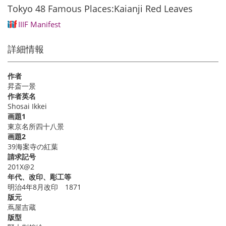
Tokyo 48 Famous Places:Kaianji Red Leaves
IIIF Manifest
詳細情報
作者
昇斎一景
作者英名
Shosai Ikkei
画題1
東京名所四十八景
画題2
39海案寺の紅葉
請求記号
201X@2
年代、改印、彫工等
明治4年8月改印 1871
版元
蔦屋吉蔵
版型