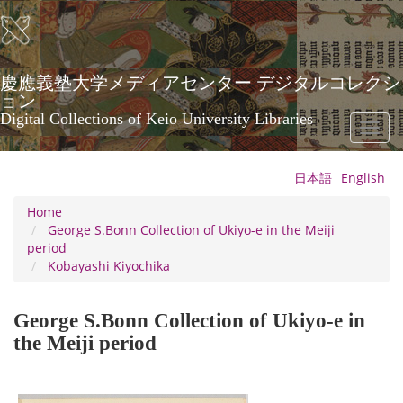
Skip
to
main
content
慶應義塾大学メディアセンター デジタルコレクシ
ョン
Digital Collections of Keio University Libraries
Toggl
naviga
日本語
English
Home
George S.Bonn Collection of Ukiyo-e in the Meiji
period
Kobayashi Kiyochika
George S.Bonn Collection of Ukiyo-e in
the Meiji period