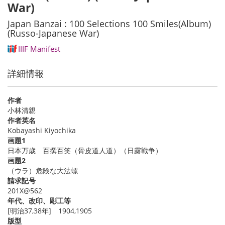
War)
Japan Banzai : 100 Selections 100 Smiles(Album)
(Russo-Japanese War)
IIIF Manifest
詳細情報
作者
小林清親
作者英名
Kobayashi Kiyochika
画題1
日本万歳 百撰百笑（骨皮道人道）（日露戦争）
画題2
（ウラ）危険な大法螺
請求記号
201X@562
年代、改印、彫工等
[明治37,38年] 1904,1905
版型