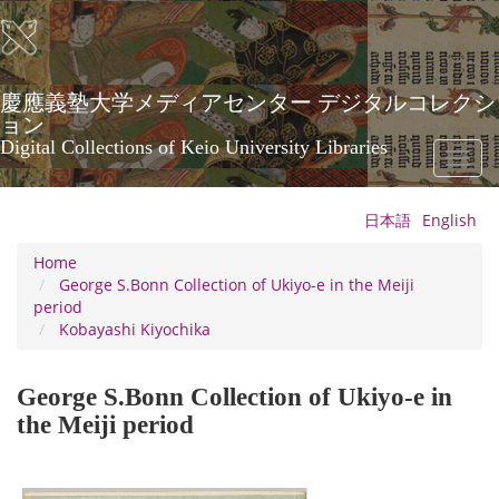
Skip
to
main
content
慶應義塾大学メディアセンター デジタルコレクシ
ョン
Digital Collections of Keio University Libraries
Toggl
naviga
日本語
English
Home
George S.Bonn Collection of Ukiyo-e in the Meiji
period
Kobayashi Kiyochika
George S.Bonn Collection of Ukiyo-e in
the Meiji period