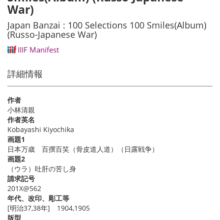
War)
Japan Banzai : 100 Selections 100 Smiles(Album)
(Russo-Japanese War)
IIIF Manifest
詳細情報
作者
小林清親
作者英名
Kobayashi Kiyochika
画題1
日本万歳 百撰百笑（骨皮道人道）（日露戦争）
画題2
（ウラ）吐肝の苦し身
請求記号
201X@562
年代、改印、彫工等
[明治37,38年] 1904,1905
版型